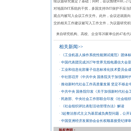
续议题研究奠定了基础；同时，会议围绕WRC-27
对地面IMT系统的干扰，多国支持IMT保护不应
观点均被写入会议工作文件。此外，会议还就面向
交的相关工作建议被写入工作文件，为议题研究积
来自研究机构、高校、企业等20家单位的47名
相关新闻>>
·
《工业机器人操作系统性能测试规范》团体
·
中国代表团完成2027年世界无线电通信大会
·
工业和信息化部量子信息标准化技术委员会
·
中社部召开《中共中央 国务院关于加强新时
·
推动新时代社会工作高质量发展 坚定不移走
·
中共中央 国务院印发《关于加强新时代社会
·
民政部、中央社会工作部联合印发《社会组
·
《社会组织评比表彰活动管理办法》解读
·
3起整治形式主义为基层减负典型问题，公开
·
中国亚洲经济发展协会会长权顺基接受纪律
版权声明：