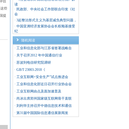
评估
读
，这些
·
民政部、中央社会工作部联合印发《社
会
国提
·
3起整治形式主义为基层减负典型问题，
·
中国亚洲经济发展协会会长权顺基接受
纪
随机阅读
·
工业和信息化部与江苏省签署战略合
·
关于召开2012 年中国通信行业
·
苏波到电信研究院调研
·
GB/T 23003-2018《
·
工业互联网+安全生产”试点推进会
·
工业和信息化部近日召开行业协会会
·
工业互联网由点及面加速普及
·
尚冰出席郑州国家级互联网骨干直联
·
刘利华主持召开中德信息技术和通信
·
第31届中国国际信息通信展新闻发