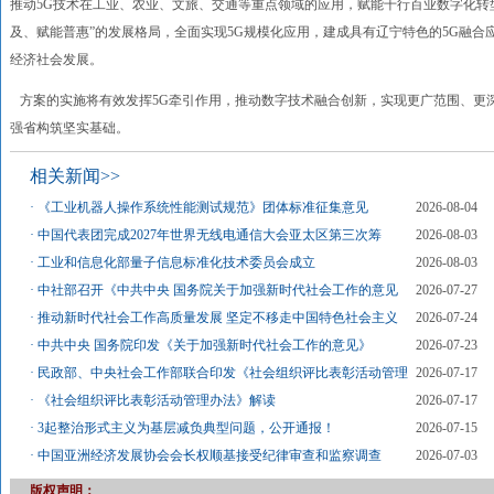
推动5G技术在工业、农业、文旅、交通等重点领域的应用，赋能千行百业数字化转型
及、赋能普惠”的发展格局，全面实现5G规模化应用，建成具有辽宁特色的5G融
经济社会发展。
方案的实施将有效发挥5G牵引作用，推动数字技术融合创新，实现更广范围、更
强省构筑坚实基础。
相关新闻>>
·
《工业机器人操作系统性能测试规范》团体标准征集意见
2026-08-04
·
中国代表团完成2027年世界无线电通信大会亚太区第三次筹
2026-08-03
·
工业和信息化部量子信息标准化技术委员会成立
2026-08-03
·
中社部召开《中共中央 国务院关于加强新时代社会工作的意见
2026-07-27
·
推动新时代社会工作高质量发展 坚定不移走中国特色社会主义
2026-07-24
·
中共中央 国务院印发《关于加强新时代社会工作的意见》
2026-07-23
·
民政部、中央社会工作部联合印发《社会组织评比表彰活动管理
2026-07-17
·
《社会组织评比表彰活动管理办法》解读
2026-07-17
·
3起整治形式主义为基层减负典型问题，公开通报！
2026-07-15
·
中国亚洲经济发展协会会长权顺基接受纪律审查和监察调查
2026-07-03
版权声明：