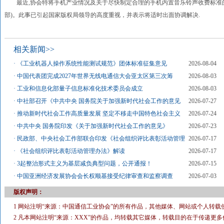
最近,协会特将手机产业情况及关于尽快制定合理的手机内置音乐铃声收费标准的
部)。此事已引起国家版权局领导的高度重视，并表示将适时出面协调解决.
相关新闻>>
·
《工业机器人操作系统性能测试规范》团体标准征集意见
2026-08-04
·
中国代表团完成2027年世界无线电通信大会亚太区第三次筹
2026-08-03
·
工业和信息化部量子信息标准化技术委员会成立
2026-08-03
·
中社部召开《中共中央 国务院关于加强新时代社会工作的意见
2026-07-27
·
推动新时代社会工作高质量发展 坚定不移走中国特色社会主义
2026-07-24
·
中共中央 国务院印发《关于加强新时代社会工作的意见》
2026-07-23
·
民政部、中央社会工作部联合印发《社会组织评比表彰活动管理
2026-07-17
·
《社会组织评比表彰活动管理办法》解读
2026-07-17
·
3起整治形式主义为基层减负典型问题，公开通报！
2026-07-15
·
中国亚洲经济发展协会会长权顺基接受纪律审查和监察调查
2026-07-03
版权声明：
1 网站注明“来源：中国通信工业协会”的所有作品，其他媒体、网站或个人转载
2 凡本网站注明“来源：XXX”的作品，均转载其它媒体，转载目的在于传递