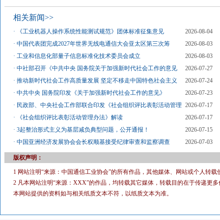
相关新闻>>
·
《工业机器人操作系统性能测试规范》团体标准征集意见
2026-08-04
·
中国代表团完成2027年世界无线电通信大会亚太区第三次筹
2026-08-03
·
工业和信息化部量子信息标准化技术委员会成立
2026-08-03
·
中社部召开《中共中央 国务院关于加强新时代社会工作的意见
2026-07-27
·
推动新时代社会工作高质量发展 坚定不移走中国特色社会主义
2026-07-24
·
中共中央 国务院印发《关于加强新时代社会工作的意见》
2026-07-23
·
民政部、中央社会工作部联合印发《社会组织评比表彰活动管理
2026-07-17
·
《社会组织评比表彰活动管理办法》解读
2026-07-17
·
3起整治形式主义为基层减负典型问题，公开通报！
2026-07-15
·
中国亚洲经济发展协会会长权顺基接受纪律审查和监察调查
2026-07-03
版权声明：
1 网站注明“来源：中国通信工业协会”的所有作品，其他媒体、网站或个人转载
2 凡本网站注明“来源：XXX”的作品，均转载其它媒体，转载目的在于传递
本网站提供的资料如与相关纸质文本不符，以纸质文本为准。