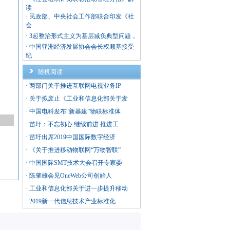
读
·
民政部、中央社会工作部联合印发《社
会
·
3起整治形式主义为基层减负典型问题，
·
中国亚洲经济发展协会会长权顺基接受
纪
随机阅读
·
两部门关于推进互联网电视业务IP
·
关于拟废止《工业和信息化部关于发
·
中国电科发布“新基建”物联标准体
·
苗圩：不忘初心 继续前进 推进工
·
苗圩出席2019中国国际数字经济
·
《关于推进移动物联网“万物智联”
·
中国国际SMT技术大会召开专家委
·
陈肇雄会见OneWeb公司创始人
·
工业和信息化部关于进一步提升移动
·
2019新一代信息技术产业标准化