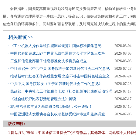
会议指出，国务院高度重视鼓励和引导民间投资健康发展，移动通信转售业务试
措。各省通信管理局要进一步统一思想，提高认识，做好政策解读和咨询工作，积
创造良好的环境和条件。同时要加强省部联动，及时研究解决试点过程中的重大问
相关新闻>>
·
《工业机器人操作系统性能测试规范》团体标准征集意见
2026-08-04
·
中国代表团完成2027年世界无线电通信大会亚太区第三次筹
2026-08-03
·
工业和信息化部量子信息标准化技术委员会成立
2026-08-03
·
中社部召开《中共中央 国务院关于加强新时代社会工作的意见
2026-07-27
·
推动新时代社会工作高质量发展 坚定不移走中国特色社会主义
2026-07-24
·
中共中央 国务院印发《关于加强新时代社会工作的意见》
2026-07-23
·
民政部、中央社会工作部联合印发《社会组织评比表彰活动管理
2026-07-17
·
《社会组织评比表彰活动管理办法》解读
2026-07-17
·
3起整治形式主义为基层减负典型问题，公开通报！
2026-07-15
·
中国亚洲经济发展协会会长权顺基接受纪律审查和监察调查
2026-07-03
版权声明：
1 网站注明“来源：中国通信工业协会”的所有作品，其他媒体、网站或个人转载