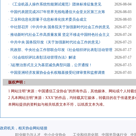
·
《工业机器人操作系统性能测试规范》团体标准征集意见
2026-08-04
·
中国代表团完成2027年世界无线电通信大会亚太区第三次筹
2026-08-03
·
工业和信息化部量子信息标准化技术委员会成立
2026-08-03
·
中社部召开《中共中央 国务院关于加强新时代社会工作的意见
2026-07-27
·
推动新时代社会工作高质量发展 坚定不移走中国特色社会主义
2026-07-24
·
中共中央 国务院印发《关于加强新时代社会工作的意见》
2026-07-23
·
民政部、中央社会工作部联合印发《社会组织评比表彰活动管理
2026-07-17
·
《社会组织评比表彰活动管理办法》解读
2026-07-17
·
3起整治形式主义为基层减负典型问题，公开通报！
2026-07-15
·
中国亚洲经济发展协会会长权顺基接受纪律审查和监察调查
2026-07-03
版权声明：
1 网站注明“来源：中国通信工业协会”的所有作品，其他媒体、网站或个人转载
2 凡本网站注明“来源：XXX”的作品，均转载其它媒体，转载目的在于传递
本网站提供的资料如与相关纸质文本不符，以纸质文本为准。
政府机关，相关协会网站链接
职业能力与人才
中小企业协会
工业和信息化部
中国半导体行业
中