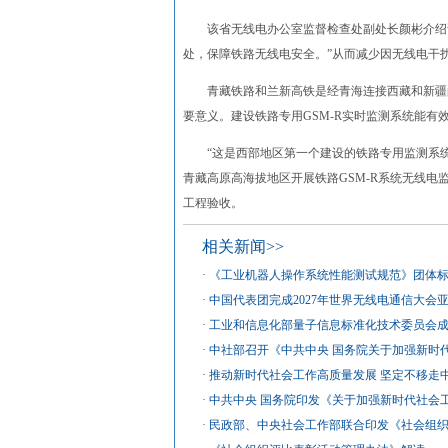
该省无线电办公室监督检查处副处长颜彬介绍说
处，保障铁路无线电安全。”从而减少因无线电干扰
青藏铁路和兰新高铁是经青海连接西藏和新疆的
要意义。建设铁路专用GSM-R实时监测系统能
“这是西部地区第一个建设的铁路专用监测系统
青藏高原高海拔地区开展铁路GSM-R系统无线电
工程验收。
相关新闻>>
·
《工业机器人操作系统性能测试规范》团体
·
中国代表团完成2027年世界无线电通信大会
·
工业和信息化部量子信息标准化技术委员会
·
中社部召开《中共中央 国务院关于加强新时
·
推动新时代社会工作高质量发展 坚定不移走
·
中共中央 国务院印发《关于加强新时代社会
·
民政部、中央社会工作部联合印发《社会组