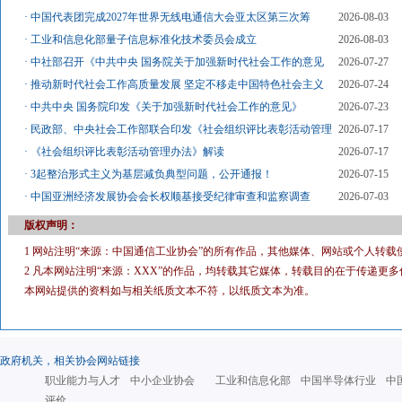
·
中国代表团完成2027年世界无线电通信大会亚太区第三次筹
2026-08-03
·
工业和信息化部量子信息标准化技术委员会成立
2026-08-03
·
中社部召开《中共中央 国务院关于加强新时代社会工作的意见
2026-07-27
·
推动新时代社会工作高质量发展 坚定不移走中国特色社会主义
2026-07-24
·
中共中央 国务院印发《关于加强新时代社会工作的意见》
2026-07-23
·
民政部、中央社会工作部联合印发《社会组织评比表彰活动管理
2026-07-17
·
《社会组织评比表彰活动管理办法》解读
2026-07-17
·
3起整治形式主义为基层减负典型问题，公开通报！
2026-07-15
·
中国亚洲经济发展协会会长权顺基接受纪律审查和监察调查
2026-07-03
版权声明：
1 网站注明“来源：中国通信工业协会”的所有作品，其他媒体、网站或个人转载
2 凡本网站注明“来源：XXX”的作品，均转载其它媒体，转载目的在于传递
本网站提供的资料如与相关纸质文本不符，以纸质文本为准。
政府机关，相关协会网站链接
职业能力与人才
中小企业协会
工业和信息化部
中国半导体行业
中
评价