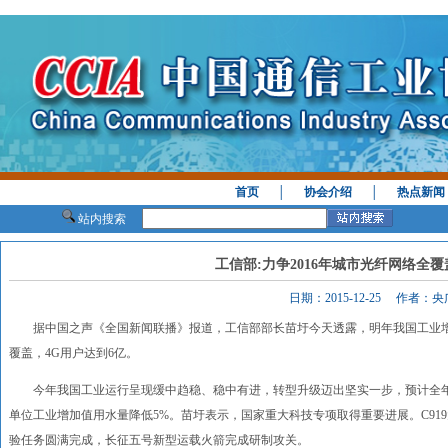
首页
│
协会介绍
│
热点新闻
站内搜索
工信部:力争2016年城市光纤网络全覆
日期：2015-12-25 作者：
据中国之声《全国新闻联播》报道，工信部部长苗圩今天透露，明年我国工业增
覆盖，4G用户达到6亿。
今年我国工业运行呈现缓中趋稳、稳中有进，转型升级迈出坚实一步，预计全年，
单位工业增加值用水量降低5%。苗圩表示，国家重大科技专项取得重要进展。C91
验任务圆满完成，长征五号新型运载火箭完成研制攻关。