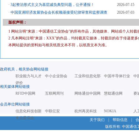
·
3起整治形式主义为基层减负典型问题，公开通报！
2026-07-15
·
中国亚洲经济发展协会会长权顺基接受纪律审查和监察调查
2026-07-03
版权声明：
1 网站注明“来源：中国通信工业协会”的所有作品，其他媒体、网站或个人转载
2 凡本网站注明“来源：XXX”的作品，均转载其它媒体，转载目的在于传递
本网站提供的资料如与相关纸质文本不符，以纸质文本为准。
政府机关，相关协会网站链接
职业能力与人才
中小企业协会
工业和信息化部
中国半导体行业
中
评价
相关媒体网站链接
RFID中国网
互联网周刊
网络通信中国网
慧聪通信网
赛
会员单位网站链接
信息化科技创新
中联亿安
杭州再灵科技
NOKIA
人
专业委员会
关于我们
|
帮助信息
|
版权所有: 中国通信