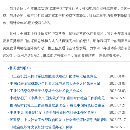
苗圩介绍，今年继续实施“宽带中国”专项行动，推动电信企业持续降费，全国平均接
费。苗圩介绍，截至10月底固定宽带平均资费下降50%，移动流量平均资费下降幅度
市，预计全年4G用户突破3.8亿。
此外，全国工业行业适应经济新常态，加强调整优化产业结构，预计全年淘汰炼铁13
要彻底抛弃用旧的逻辑思维和方式方法再现高增长的想法。明年我国工业的预期目标
实施宽带网络提速降费行动，推进信息通信业转型发展。力争2016年基本实现所有
过50%，4G用户达到6亿，继续促进有效竞争，简化资费结构，降低资费水平。
相关新闻>>
·
《工业机器人操作系统性能测试规范》团体标准征集意见
2026-08-04
·
中国代表团完成2027年世界无线电通信大会亚太区第三次筹
2026-08-03
·
工业和信息化部量子信息标准化技术委员会成立
2026-08-03
·
中社部召开《中共中央 国务院关于加强新时代社会工作的意见
2026-07-27
·
推动新时代社会工作高质量发展 坚定不移走中国特色社会主义
2026-07-24
·
中共中央 国务院印发《关于加强新时代社会工作的意见》
2026-07-23
·
民政部、中央社会工作部联合印发《社会组织评比表彰活动管理
2026-07-17
·
《社会组织评比表彰活动管理办法》解读
2026-07-17