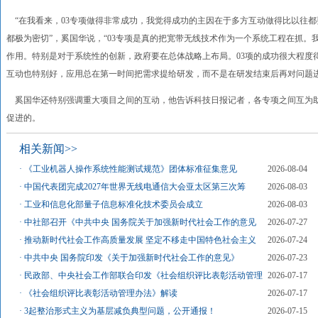
“在我看来，03专项做得非常成功，我觉得成功的主因在于多方互动做得比以往
都极为密切”，奚国华说，“03专项是真的把宽带无线技术作为一个系统工程在抓
作用。特别是对于系统性的创新，政府要在总体战略上布局。03项的成功很大程度
互动也特别好，应用总在第一时间把需求提给研发，而不是在研发结束后再对问题
奚国华还特别强调重大项目之间的互动，他告诉科技日报记者，各专项之间互为助力
促进的。
相关新闻>>
·
《工业机器人操作系统性能测试规范》团体标准征集意见
2026-08-04
·
中国代表团完成2027年世界无线电通信大会亚太区第三次筹
2026-08-03
·
工业和信息化部量子信息标准化技术委员会成立
2026-08-03
·
中社部召开《中共中央 国务院关于加强新时代社会工作的意见
2026-07-27
·
推动新时代社会工作高质量发展 坚定不移走中国特色社会主义
2026-07-24
·
中共中央 国务院印发《关于加强新时代社会工作的意见》
2026-07-23
·
民政部、中央社会工作部联合印发《社会组织评比表彰活动管理
2026-07-17
·
《社会组织评比表彰活动管理办法》解读
2026-07-17
·
3起整治形式主义为基层减负典型问题，公开通报！
2026-07-15