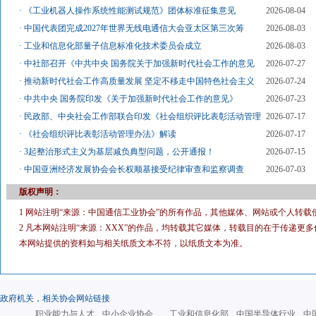
·
《工业机器人操作系统性能测试规范》团体标准征集意见
2026-08-04
·
中国代表团完成2027年世界无线电通信大会亚太区第三次筹
2026-08-03
·
工业和信息化部量子信息标准化技术委员会成立
2026-08-03
·
中社部召开《中共中央 国务院关于加强新时代社会工作的意见
2026-07-27
·
推动新时代社会工作高质量发展 坚定不移走中国特色社会主义
2026-07-24
·
中共中央 国务院印发《关于加强新时代社会工作的意见》
2026-07-23
·
民政部、中央社会工作部联合印发《社会组织评比表彰活动管理
2026-07-17
·
《社会组织评比表彰活动管理办法》解读
2026-07-17
·
3起整治形式主义为基层减负典型问题，公开通报！
2026-07-15
·
中国亚洲经济发展协会会长权顺基接受纪律审查和监察调查
2026-07-03
版权声明：
1 网站注明“来源：中国通信工业协会”的所有作品，其他媒体、网站或个人转载
2 凡本网站注明“来源：XXX”的作品，均转载其它媒体，转载目的在于传递
本网站提供的资料如与相关纸质文本不符，以纸质文本为准。
政府机关，相关协会网站链接
职业能力与人才
中小企业协会
工业和信息化部
中国半导体行业
中