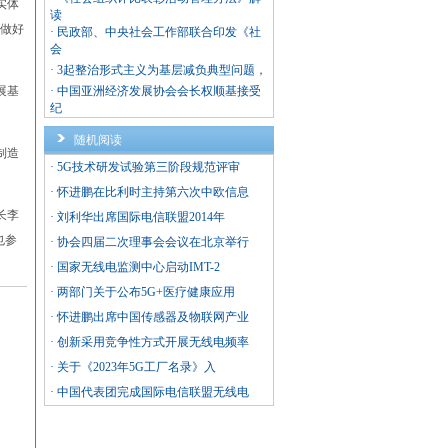
实体
读
续做好
·
民政部、中央社会工作部联合印发《社
会
·
3起整治形式主义为基层减负典型问题，
展基
·
中国亚洲经济发展协会会长权顺基接受
纪
随机阅读
制造
·
5G技术研发试验第三阶段规范评审
·
怀进鹏在比利时主持第六次中欧信息
长李
·
刘利华出席国际电信联盟2014年
也参
·
协会四届二次理事会会议在北京举行
·
国家无线电监测中心启动IMT-2
·
两部门关于公布5G+医疗健康应用
·
怀进鹏出席中国传感器及物联网产业
·
创新采用竞争性方式开展无线电频率
·
关于《2023年5G工厂名录》入
·
中国代表团完成国际电信联盟无线电