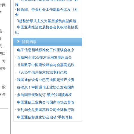
读
带网
·
民政部、中央社会工作部联合印发《社
结
会
·
3起整治形式主义为基层减负典型问题，
·
中国亚洲经济发展协会会长权顺基接受
品、
纪
生
随机阅读
式，
·
电子信息领域标准化工作座谈会在京
进口
·
互联网企业5G技术应用发展座谈会
。对
·
首届数字中国建设峰会与会嘉宾热议
限补
·
《2015年信息技术领域专利态势
·
我国通信设备业已完成固定资产投资
一般
·
好消息！中国通信工业协会发布国内
学条
·
参与国际规则制订 维护我国频谱权
·
中国通信工业协会与国家市场监督管
·
刘利华会见美国高通公司全球执行副
·
中国通信标准化协会启动“手机耳机