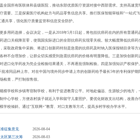
盖全国所有医联体和县级医院，推动东部优质医疗资源对接中西部需求。支持高速宽
疗需要。三是探索医疗机构处方与药品零售信息共享。推行医保智能审核和“一站式”
息互通共享，强化医疗质量监管和信息安全防护。
用药选择，会议决定，一是从2018年5月1日起，将包括抗癌药在内的所有普通药
药进口关税降至零，使我国实际进口的全部抗癌药实现零关税。较大幅度降低抗癌药
，采取政府集中采购、将进口创新药特别是急需的抗癌药及时纳入医保报销目录等方
各种不合理加价，让群众切实感受到急需抗癌药的价格有明显降低。三是加快创新药
对进口化学药改为凭企业检验结果通关，不再逐批强制检验。四是加强知识产权保护
不批准同品种上市。对在中国与境外同步申请上市的创新药给予最长5年的专利保护期
场检查，严打制假售假。
模学校和乡镇寄宿制学校，有利于促进教育公平。对地处偏远、生源较少的地方，
制中心学校，方便农村孩子就近入学和留守儿童照护。要优化财政支出结构，改善办
模学校倾斜。通过“互联网+”教育、对口支教等方式，提高乡村学校办学水平。
标准征集意见
2026-08-04
亚太区第三次筹
2026-08-03