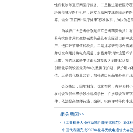
性病复诊等互联网医疗服务。二是推进远程医疗覆
络覆盖城乡医疗机构，建立互联网专线保障远程医
算。健全“互联网+医疗健康”标准体系，加快信
为减轻广大患者特别是癌症患者药费负担并有更多
具有抗癌作用的生物碱类药品及有实际进口的中成
产、进口环节增值税税负。二是抓紧研究综合措施
并研究利用跨境电商渠道，多措并举消除流通环节
上市。将临床试验申请由批准制改为到期默认制，
创新化学药设置最高6年的数据保护期，保护期内
偿。五是强化质量监管，加强进口药品境外生产现
会议指出，因地制宜、优化布局，办好乡村小规
在村设置低年级学段小规模学校，在乡镇设置寄宿
件，依法提高教师待遇，编制、职称评聘等向小规
相关新闻>>
·
《工业机器人操作系统性能测试规范》团体
·
中国代表团完成2027年世界无线电通信大会