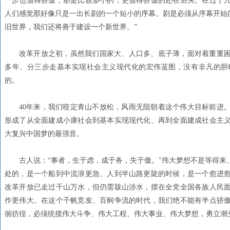
一步也值得骄傲，那是比较渺小的，更值得骄傲的还在后头。在过了
人们感觉那好像只是一出长剧的一个短小的序幕。剧是必须从序幕开始的
旧世界，我们还将善于建设一个新世界。”
改革开放之初，虽然我们国家大、人口多、底子薄，面对着重重困
多年、分三步走基本实现社会主义现代化的宏伟蓝图，没有非凡的胆
的。
40年来，我们咬定青山不放松，风雨无阻朝着这个伟大目标前进
形成了从全面建成小康社会到基本实现现代化、再到全面建成社会主
大复兴中国梦的最强音。
古人说：“事者，生于虑，成于务，失于傲。”伟大梦想不是等得来
处的，是一个船到中流浪更急、人到半山路更陡的时候，是一个愈进
改革开放已走过千山万水，但仍需跋山涉水，摆在全党全国各族人民
作更伟大。在这个千帆竞发、百舸争流的时代，我们绝不能有半点骄
徊彷徨，必须统揽伟大斗争、伟大工程、伟大事业、伟大梦想，勇立潮