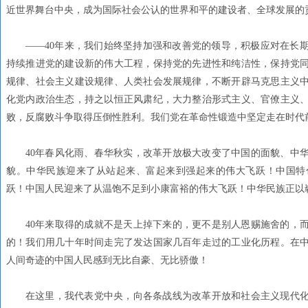
近世界舞台中央，成为国际社会公认的世界和平的建设者、全球发展的
——40年来，我们始终坚持加强和改善党的领导，积极应对在长
持续推进党的建设新的伟大工程，保持党的先进性和纯洁性，保持党
规律、社会主义建设规律、人类社会发展规律，不断开辟马克思主义
化党内政治生态，持之以恒正风肃纪，大力整治形式主义、官僚主义
败，反腐败斗争取得压倒性胜利。我们党在革命性锻造中坚定走在时代
40年春风化雨、春华秋实，改革开放极大改变了中国的面貌、中
貌。中华民族迎来了从站起来、富起来到强起来的伟大飞跃！中国特
跃！中国人民迎来了从温饱不足到小康富裕的伟大飞跃！中华民族正以
40年来取得的成就不是天上掉下来的，更不是别人恩赐施舍的，
的！我们用几十年时间走完了发达国家几百年走过的工业化历程。在
人间奇迹的中国人民感到无比自豪、无比骄傲！
在这里，我代表党中央，向各条战线为改革开放和社会主义现代