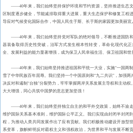
——40年来，我们始终坚持保护环境和节约资源，坚持推进生态
区制度逐步健全，节能减排取得重大进展，重大生态保护和修复工程
导应对气候变化国际合作，中国人民生于斯、长于斯的家园更加美丽宜
——40年来，我们始终坚持党对军队的绝对领导，不断推进国防
器装备取得历史性突破，治军方式发生根本性转变，革命化现代化正
全、发展利益的能力显著增强，成为保卫人民幸福生活、保卫祖国和世
——40年来，我们始终坚持推进祖国和平统一大业，实施“一国两
雪了中华民族百年屈辱。我们坚持一个中国原则和“九二共识”，加强两
决反对和遏制“台独”分裂势力，牢牢掌握两岸关系发展主导权和主动权
大大增强，同心共筑中国梦的意志更加坚强！
——40年来，我们始终坚持独立自主的和平外交政策，始终不渝
维护国际关系基本准则，维护国际公平正义。我们实现由封闭半封闭
程，为推动人类共同发展作出了应有贡献。我们积极推动建设开放型
系变革，旗帜鲜明反对霸权主义和强权政治，为世界和平与发展不断