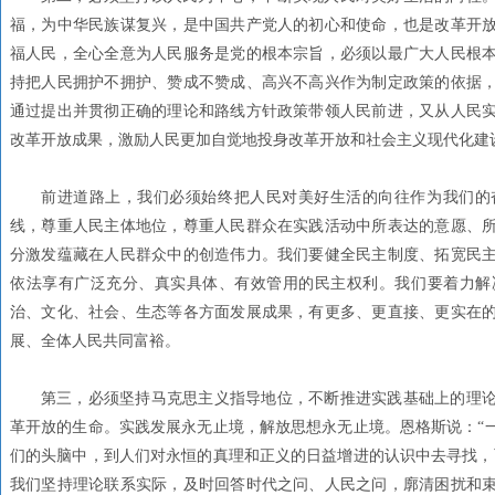
福，为中华民族谋复兴，是中国共产党人的初心和使命，也是改革开
福人民，全心全意为人民服务是党的根本宗旨，必须以最广大人民根
持把人民拥护不拥护、赞成不赞成、高兴不高兴作为制定政策的依据
通过提出并贯彻正确的理论和路线方针政策带领人民前进，又从人民
改革开放成果，激励人民更加自觉地投身改革开放和社会主义现代化建
前进道路上，我们必须始终把人民对美好生活的向往作为我们的
线，尊重人民主体地位，尊重人民群众在实践活动中所表达的意愿、
分激发蕴藏在人民群众中的创造伟力。我们要健全民主制度、拓宽民
依法享有广泛充分、真实具体、有效管用的民主权利。我们要着力解
治、文化、社会、生态等各方面发展成果，有更多、更直接、更实在
展、全体人民共同富裕。
第三，必须坚持马克思主义指导地位，不断推进实践基础上的理论
革开放的生命。实践发展永无止境，解放思想永无止境。恩格斯说：“
们的头脑中，到人们对永恒的真理和正义的日益增进的认识中去寻找，
我们坚持理论联系实际，及时回答时代之问、人民之问，廓清困扰和