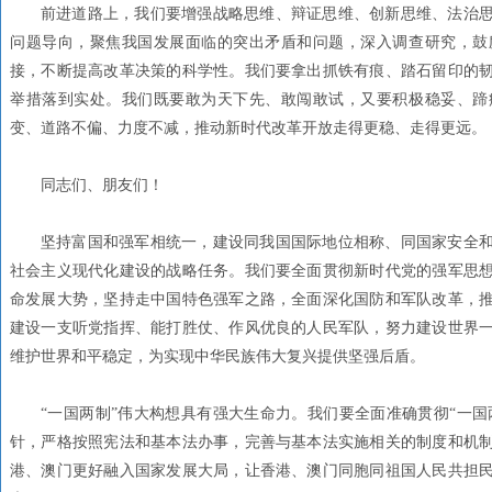
前进道路上，我们要增强战略思维、辩证思维、创新思维、法治
问题导向，聚焦我国发展面临的突出矛盾和问题，深入调查研究，鼓
接，不断提高改革决策的科学性。我们要拿出抓铁有痕、踏石留印的
举措落到实处。我们既要敢为天下先、敢闯敢试，又要积极稳妥、蹄
变、道路不偏、力度不减，推动新时代改革开放走得更稳、走得更远。
同志们、朋友们！
坚持富国和强军相统一，建设同我国国际地位相称、同国家安全
社会主义现代化建设的战略任务。我们要全面贯彻新时代党的强军思
命发展大势，坚持走中国特色强军之路，全面深化国防和军队改革，
建设一支听党指挥、能打胜仗、作风优良的人民军队，努力建设世界
维护世界和平稳定，为实现中华民族伟大复兴提供坚强后盾。
“一国两制”伟大构想具有强大生命力。我们要全面准确贯彻“一国两
针，严格按照宪法和基本法办事，完善与基本法实施相关的制度和机
港、澳门更好融入国家发展大局，让香港、澳门同胞同祖国人民共担