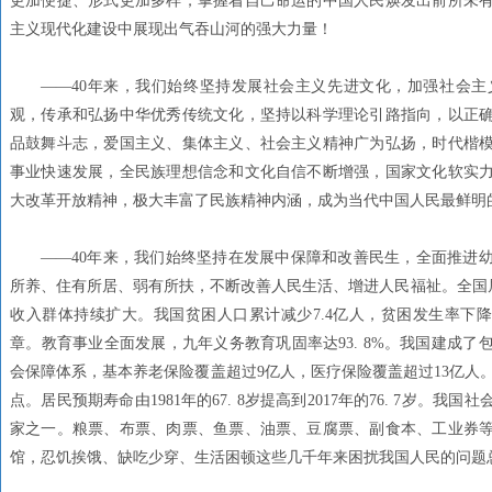
更加便捷、形式更加多样，掌握着自己命运的中国人民焕发出前所未
主义现代化建设中展现出气吞山河的强大力量！
——40年来，我们始终坚持发展社会主义先进文化，加强社会
观，传承和弘扬中华优秀传统文化，坚持以科学理论引路指向，以正
品鼓舞斗志，爱国主义、集体主义、社会主义精神广为弘扬，时代楷
事业快速发展，全民族理想信念和文化自信不断增强，国家文化软实
大改革开放精神，极大丰富了民族精神内涵，成为当代中国人民最鲜明
——40年来，我们始终坚持在发展中保障和改善民生，全面推进
所养、住有所居、弱有所扶，不断改善人民生活、增进人民福祉。全国居民
收入群体持续扩大。我国贫困人口累计减少7.4亿人，贫困发生率下降
章。教育事业全面发展，九年义务教育巩固率达93. 8%。我国建成
会保障体系，基本养老保险覆盖超过9亿人，医疗保险覆盖超过13亿人。常住
点。居民预期寿命由1981年的67. 8岁提高到2017年的76. 7岁
家之一。粮票、布票、肉票、鱼票、油票、豆腐票、副食本、工业券
馆，忍饥挨饿、缺吃少穿、生活困顿这些几千年来困扰我国人民的问题