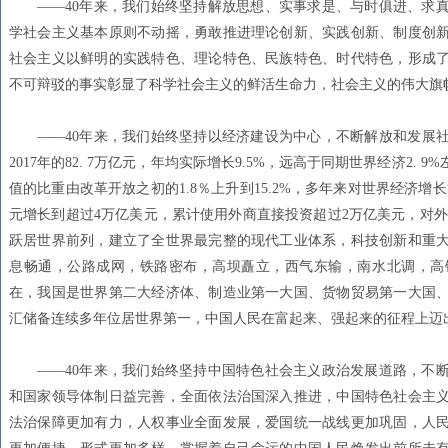
——40年来，我们始终坚持解放思想、实事求是、与时俱进、求
学社会主义基本原则不动摇，勇敢推进理论创新、实践创新、制度创
社会主义以鲜明的实践特色、理论特色、民族特色、时代特色，形成
不可辩驳的事实彰显了科学社会主义的鲜活生命力，社会主义的伟大旗
——40年来，我们始终坚持以经济建设为中心，不断解放和发展社
2017年的82. 7万亿元，年均实际增长9.5%，远高于同期世界经济2
值的比重由改革开放之初的1.8％上升到15.2%，多年来对世界经济增长
元增长到超过4万亿美元，累计使用外商直接投资超过2万亿美元，对外
跃居世界前列，建立了全世界最完整的现代工业体系，科技创新和重
息畅通，公路成网，铁路密布，高坝矗立，西气东输，南水北调，高
在，我国是世界第二大经济体、制造业第一大国、货物贸易第一大国
汇储备连续多年位居世界第一，中国人民在富起来、强起来的征程上迈
——40年来，我们始终坚持中国特色社会主义政治发展道路，不
和国家领导体制日益完善，全面依法治国深入推进，中国特色社会主
法治保障更加有力，人权事业全面发展，爱国统一战线更加巩固，人