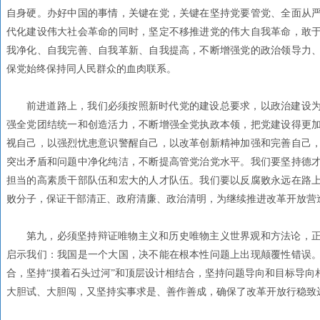
自身硬。办好中国的事情，关键在党，关键在坚持党要管党、全面从
代化建设伟大社会革命的同时，坚定不移推进党的伟大自我革命，敢
我净化、自我完善、自我革新、自我提高，不断增强党的政治领导力
保党始终保持同人民群众的血肉联系。
前进道路上，我们必须按照新时代党的建设总要求，以政治建设
强全党团结统一和创造活力，不断增强全党执政本领，把党建设得更
视自己，以强烈忧患意识警醒自己，以改革创新精神加强和完善自己
突出矛盾和问题中净化纯洁，不断提高管党治党水平。我们要坚持德
担当的高素质干部队伍和宏大的人才队伍。我们要以反腐败永远在路
败分子，保证干部清正、政府清廉、政治清明，为继续推进改革开放营
第九，必须坚持辩证唯物主义和历史唯物主义世界观和方法论，正
启示我们：我国是一个大国，决不能在根本性问题上出现颠覆性错误
合，坚持“摸着石头过河”和顶层设计相结合，坚持问题导向和目标导向
大胆试、大胆闯，又坚持实事求是、善作善成，确保了改革开放行稳致