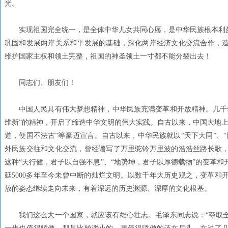
光。
实现祖国完全统一，是全体中华儿女共同心愿，是中华民族根本利益
巩固和发展两岸关系和平发展的基础，深化两岸经济文化交流合作，
维护国家主权和领土完整，祖国的神圣领土一寸都不能分裂出去！
同志们、朋友们！
中国人民具有伟大梦想精神，中华民族充满变革和开放精神。几千
维新”的精神，开启了缔造中华文明的伟大实践。自古以来，中国大地上
道，便国不法古”等豪迈宣言。自古以来，中华民族就以“天下大同”、
外民族交往和文化交流，曾经谱写了万里驼铃万里波的浩浩丝路长歌
这种“天行健，君子以自强不息”、“地势坤，君子以厚德载物”的变革
延5000多年至今未曾中断的灿烂文明。以数千年大历史观之，变革和
放的姿态继续走向未来，有着深远的历史渊源、深厚的文化根基。
我们这么大一个国家，就应该有雄心壮志。毛泽东同志说：“夺取