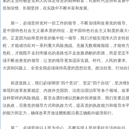
累的宝贵经验是党和人民弥足珍贵的精神财富，对新时代坚持和发展
倍加珍惜、长期坚持，在实践中不断丰富和发展。
第一，必须坚持党对一切工作的领导，不断加强和改善党的领导。
是中国特色社会主义最本质的特征，是中国特色社会主义制度的最大
的。正是因为始终坚持党的集中统一领导，我们才能实现伟大历史转
程，才能成功应对一系列重大风险挑战、克服无数艰难险阻，才能有
危机，才能既不走封闭僵化的老路也不走改旗易帜的邪路，而是坚定
须不断改善党的领导，让党的领导更加适应实践、时代、人民的要求
大原则问题上，全党全国必须保持高度的思想自觉、政治自觉、行动自
前进道路上，我们必须增强“四个意识”、坚定“四个自信”，坚决
体现到改革发展稳定、内政外交国防、治党治国治军等各个领域。改
这样那样的风险挑战，甚至会遇到难以想象的惊涛骇浪。我们党要总
法执政，完善党的领导方式和执政方式，提高党的执政能力和领导水
的能力和定力，确保改革开放这艘航船沿着正确航向破浪前行。
第二，必须坚持以人民为中心，不断实现人民对美好生活的向往。