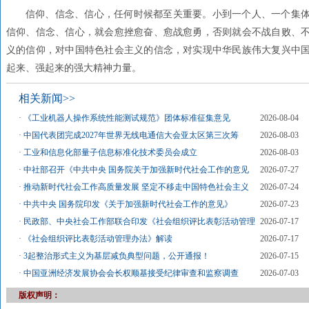
信仰、信念、信心，任何时候都至关重要。小到一个人、一个集
信仰、信念、信心，就会愈挫愈奋、愈战愈勇，否则就会不战自败、
义的信仰，对中国特色社会主义的信念，对实现中华民族伟大复兴中
起来、强起来的强大精神力量。
相关新闻>>
·
《工业机器人操作系统性能测试规范》团体标准征集意见
2026-08-04
·
中国代表团完成2027年世界无线电通信大会亚太区第三次筹
2026-08-03
·
工业和信息化部量子信息标准化技术委员会成立
2026-08-03
·
中社部召开《中共中央 国务院关于加强新时代社会工作的意见
2026-07-27
·
推动新时代社会工作高质量发展 坚定不移走中国特色社会主义
2026-07-24
·
中共中央 国务院印发《关于加强新时代社会工作的意见》
2026-07-23
·
民政部、中央社会工作部联合印发《社会组织评比表彰活动管理
2026-07-17
·
《社会组织评比表彰活动管理办法》解读
2026-07-17
·
3起整治形式主义为基层减负典型问题，公开通报！
2026-07-15
·
中国亚洲经济发展协会会长权顺基接受纪律审查和监察调查
2026-07-03
版权声明：