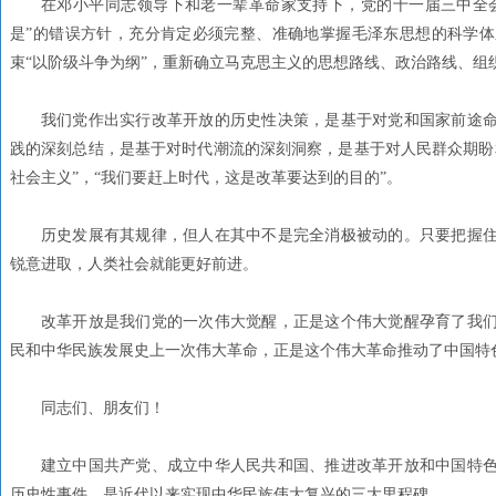
在邓小平同志领导下和老一辈革命家支持下，党的十一届三中全会
是”的错误方针，充分肯定必须完整、准确地掌握毛泽东思想的科学
束“以阶级斗争为纲”，重新确立马克思主义的思想路线、政治路线、组
我们党作出实行改革开放的历史性决策，是基于对党和国家前途
践的深刻总结，是基于对时代潮流的深刻洞察，是基于对人民群众期盼
社会主义”，“我们要赶上时代，这是改革要达到的目的”。
历史发展有其规律，但人在其中不是完全消极被动的。只要把握
锐意进取，人类社会就能更好前进。
改革开放是我们党的一次伟大觉醒，正是这个伟大觉醒孕育了我
民和中华民族发展史上一次伟大革命，正是这个伟大革命推动了中国特
同志们、朋友们！
建立中国共产党、成立中华人民共和国、推进改革开放和中国特
历史性事件，是近代以来实现中华民族伟大复兴的三大里程碑。