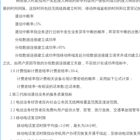
网络接入时延指用户发起接入网络的命令到该用户接收到成功的接入响应的时
册的时间间隔。这段时间包括无线链路建立时间、移动终端鉴权的时间和位置登记
通信中断率
通信中断率≤5%
通信中断率指业务进行过程中发生业务异常中断的概率，即异常中断的次数与
分组数据连接建立成功率
分组数据连接建立成功率≥95%
分组数据连接建立成功率指移动终端发起分组数据连接建立请求并成功建立连
之比。由用户原因导致的分组数据连接建立失败，不应统计在成功率指标中。
1.6 计费指标计费差错率计费差错率≤10-4。
计费差错率指计费相关设备出现计费差错的概率，采用如下公式计算：
计费差错率=有错误的话单数/总话单数。
2.第三代移动通信业务的服务质量指标
2.1 电信业务经营者应向社会公布其无线网络覆盖范围及漫游范围。
2.2 电信业务经营者应免费向用户提供火警、匪警、医疗急救、交通事故报警
2.3 移动电话复话时限
移动电话复话时限平均值≤1小时，最长为24小时。
移动电话复话时限指自停机用户办理完恢复开通手续起，至移动电话恢复开