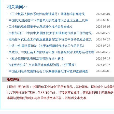
相关新闻>>
·
《工业机器人操作系统性能测试规范》团体标准征集意见
2026-08-04
·
中国代表团完成2027年世界无线电通信大会亚太区第三次筹
2026-08-03
·
工业和信息化部量子信息标准化技术委员会成立
2026-08-03
·
中社部召开《中共中央 国务院关于加强新时代社会工作的意见
2026-07-27
·
推动新时代社会工作高质量发展 坚定不移走中国特色社会主义
2026-07-24
·
中共中央 国务院印发《关于加强新时代社会工作的意见》
2026-07-23
·
民政部、中央社会工作部联合印发《社会组织评比表彰活动管理
2026-07-17
·
《社会组织评比表彰活动管理办法》解读
2026-07-17
·
3起整治形式主义为基层减负典型问题，公开通报！
2026-07-15
·
中国亚洲经济发展协会会长权顺基接受纪律审查和监察调查
2026-07-03
版权声明：
1 网站注明“来源：中国通信工业协会”的所有作品，其他媒体、网站或个人转载
2 凡本网站注明“来源：XXX”的作品，均转载其它媒体，转载目的在于传递
本网站提供的资料如与相关纸质文本不符，以纸质文本为准。