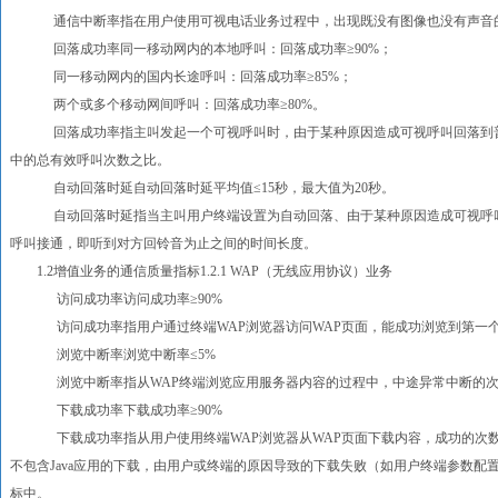
通信中断率指在用户使用可视电话业务过程中，出现既没有图像也没有声音
回落成功率同一移动网内的本地呼叫：回落成功率≥90%；
同一移动网内的国内长途呼叫：回落成功率≥85%；
两个或多个移动网间呼叫：回落成功率≥80%。
回落成功率指主叫发起一个可视呼叫时，由于某种原因造成可视呼叫回落到普
中的总有效呼叫次数之比。
自动回落时延自动回落时延平均值≤15秒，最大值为20秒。
自动回落时延指当主叫用户终端设置为自动回落、由于某种原因造成可视呼叫
呼叫接通，即听到对方回铃音为止之间的时间长度。
1.2增值业务的通信质量指标1.2.1 WAP（无线应用协议）业务
访问成功率访问成功率≥90%
访问成功率指用户通过终端WAP浏览器访问WAP页面，能成功浏览到第一个
浏览中断率浏览中断率≤5%
浏览中断率指从WAP终端浏览应用服务器内容的过程中，中途异常中断的次
下载成功率下载成功率≥90%
下载成功率指从用户使用终端WAP浏览器从WAP页面下载内容，成功的次数与
不包含Java应用的下载，由用户或终端的原因导致的下载失败（如用户终端参数配
标中。