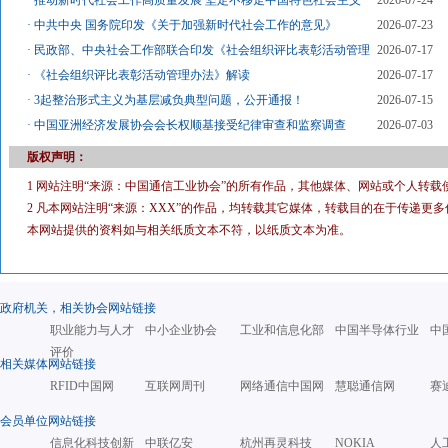
·
推动新时代社会工作高质量发展 坚定不移走中国特色社会主义
2026-07-24
·
中共中央 国务院印发《关于加强新时代社会工作的意见》
2026-07-23
·
民政部、中央社会工作部联合印发《社会组织评比表彰活动管理
2026-07-17
·
《社会组织评比表彰活动管理办法》解读
2026-07-17
·
3起整治形式主义为基层减负典型问题，公开通报！
2026-07-15
·
中国亚洲经济发展协会会长权顺基接受纪律审查和监察调查
2026-07-03
版权声明：
1 网站注明“来源：中国通信工业协会”的所有作品，其他媒体、网站或个人转载
2 凡本网站注明“来源：XXX”的作品，均转载其它媒体，转载目的在于传递
本网站提供的资料如与相关纸质文本不符，以纸质文本为准。
政府机关，相关协会网站链接
职业能力与人才
中小企业协会
工业和信息化部
中国半导体行业
中
评价
相关媒体网站链接
RFID中国网
互联网周刊
网络通信中国网
慧聪通信网
赛
会员单位网站链接
信息化科技创新
中联亿安
杭州再灵科技
NOKIA
人