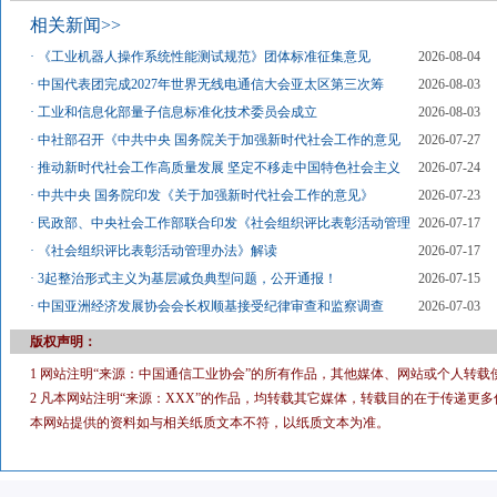
相关新闻>>
·
《工业机器人操作系统性能测试规范》团体标准征集意见
2026-08-04
·
中国代表团完成2027年世界无线电通信大会亚太区第三次筹
2026-08-03
·
工业和信息化部量子信息标准化技术委员会成立
2026-08-03
·
中社部召开《中共中央 国务院关于加强新时代社会工作的意见
2026-07-27
·
推动新时代社会工作高质量发展 坚定不移走中国特色社会主义
2026-07-24
·
中共中央 国务院印发《关于加强新时代社会工作的意见》
2026-07-23
·
民政部、中央社会工作部联合印发《社会组织评比表彰活动管理
2026-07-17
·
《社会组织评比表彰活动管理办法》解读
2026-07-17
·
3起整治形式主义为基层减负典型问题，公开通报！
2026-07-15
·
中国亚洲经济发展协会会长权顺基接受纪律审查和监察调查
2026-07-03
版权声明：
1 网站注明“来源：中国通信工业协会”的所有作品，其他媒体、网站或个人转载
2 凡本网站注明“来源：XXX”的作品，均转载其它媒体，转载目的在于传递
本网站提供的资料如与相关纸质文本不符，以纸质文本为准。