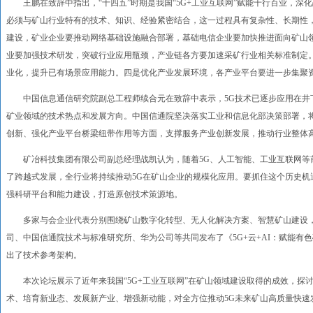
王鹏在致辞中指出，“十四五”时期是我国“5G+工业互联网”赋能千行百业，深
必须与矿山行业特有的技术、知识、经验紧密结合，这一过程具有复杂性、长期性
建设，矿业企业要推动网络基础设施融合部署，基础电信企业要加快推进面向矿山领
业要加强技术研发，突破行业应用瓶颈，产业链各方要加速采矿行业相关标准制定
业化，提升已有场景应用能力。四是优化产业发展环境，各产业平台要进一步集聚
中国信息通信研究院副总工程师续合元在致辞中表示，5G技术已逐步应用在井
矿业领域的技术热点和发展方向。中国信通院坚决落实工业和信息化部决策部署，将
创新、强化产业平台桥梁纽带作用等方面，支撑服务产业创新发展，推动行业整体
矿冶科技集团有限公司副总经理战凯认为，随着5G、人工智能、工业互联网等
了跨越式发展，全行业将持续推动5G在矿山企业的规模化应用。要抓住这个历史机
强科研平台和能力建设，打造原创技术策源地。
多家与会企业代表分别围绕矿山数字化转型、无人化解决方案、智慧矿山建设，
司、中国信通院技术与标准研究所、华为公司等共同发布了《5G+云+AI：赋能有
出了技术参考架构。
本次论坛展示了近年来我国“5G+工业互联网”在矿山领域建设取得的成效，探
术、培育新业态、发展新产业、增强新动能，对全方位推动5G未来矿山高质量快速