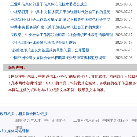
·
工业和信息化部量子信息标准化技术委员会成立
2026-08-03
·
中社部召开《中共中央 国务院关于加强新时代社会工作的意见
2026-07-27
·
推动新时代社会工作高质量发展 坚定不移走中国特色社会主义
2026-07-24
·
中共中央 国务院印发《关于加强新时代社会工作的意见》
2026-07-23
·
民政部、中央社会工作部联合印发《社会组织评比表彰活动管理
2026-07-17
·
《社会组织评比表彰活动管理办法》解读
2026-07-17
·
3起整治形式主义为基层减负典型问题，公开通报！
2026-07-15
·
中国亚洲经济发展协会会长权顺基接受纪律审查和监察调查
2026-07-03
版权声明：
1 网站注明“来源：中国通信工业协会”的所有作品，其他媒体、网站或个人转载
2 凡本网站注明“来源：XXX”的作品，均转载其它媒体，转载目的在于传递
本网站提供的资料如与相关纸质文本不符，以纸质文本为准。
政府机关，相关协会网站链接
职业能力与人才
中小企业协会
工业和信息化部
中国半导体行业
中
评价
相关媒体网站链接