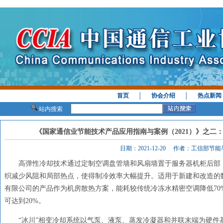
首页
│
协会介绍
│
热点新闻
站内搜索
《国家通信业节能技术产品应用指南与案例（2021）》之二
日期：2021-12-20 作者：工信部节
高弹性冷却技术通过定制空调盘管墙和风扇墙置于服务器机柜后部
织减少风阻和局部热点，使得制冷效率大幅提升。适用于新建和改造的
有限公司的产品作为机房散热方案，能耗较传统冷冻水精密空调降低70%
可达到20%。
“冰川”相变冷却系统以气泵、液泵、蒸发冷凝器和并联末端为硬件