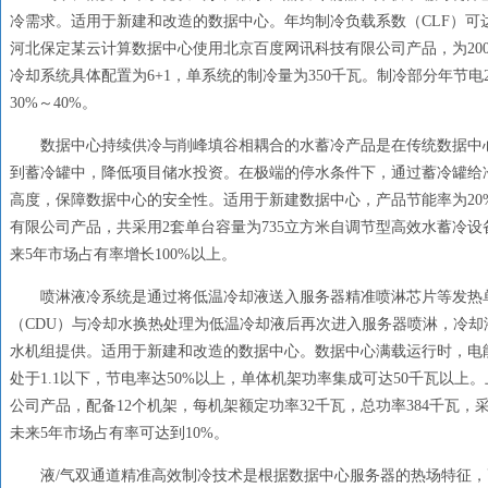
冷需求。适用于新建和改造的数据中心。年均制冷负载系数（CLF）可达0
河北保定某云计算数据中心使用北京百度网讯科技有限公司产品，为200
冷却系统具体配置为6+1，单系统的制冷量为350千瓦。制冷部分年节电
30%～40%。
数据中心持续供冷与削峰填谷相耦合的水蓄冷产品是在传统数据中心
到蓄冷罐中，降低项目储水投资。在极端的停水条件下，通过蓄冷罐给
高度，保障数据中心的安全性。适用于新建数据中心，产品节能率为20
有限公司产品，共采用2套单台容量为735立方米自调节型高效水蓄冷设备
来5年市场占有率增长100%以上。
喷淋液冷系统是通过将低温冷却液送入服务器精准喷淋芯片等发热
（CDU）与冷却水换热处理为低温冷却液后再次进入服务器喷淋，冷却
水机组提供。适用于新建和改造的数据中心。数据中心满载运行时，电能使
处于1.1以下，节电率达50%以上，单体机架功率集成可达50千瓦以
公司产品，配备12个机架，每机架额定功率32千瓦，总功率384千瓦，采
未来5年市场占有率可达到10%。
液/气双通道精准高效制冷技术是根据数据中心服务器的热场特征，高