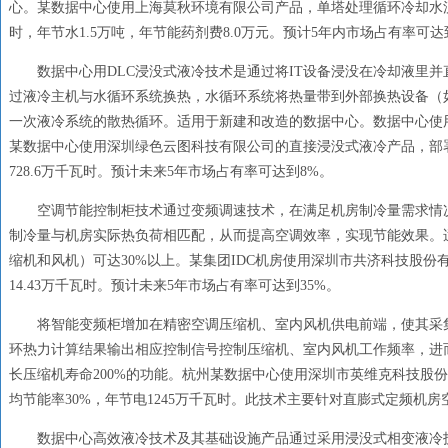
心。某数据中心使用上海莫秋环境有限公司产品，单塔处理循环冷却水流量
时，年节水1.5万吨，年节能药剂费8.0万元。预计5年内市场占有率可达
数据中心用DLC浸没式液冷技术是通过将IT设备浸没在冷却液里
过液冷主机与水循环系统换热，水循环系统将热量带到外部换热设备（
一次液冷系统的散热循环。适用于新建和改造的数据中心。数据中心使用浸
某数据中心使用深圳绿色云图科技有限公司的直接浸没式液冷产品，部署
728.6万千瓦时。预计未来5年市场占有率可达到8%。
空调节能控制柜技术通过变频调速技术，在满足机房制冷量需求情
制冷量与机房实际热负荷相匹配，从而提高空调效率，实现节能效果。
缩机和风机）可达30%以上。某集团IDC机房使用深圳市共济科技股
14.43万千瓦时。预计未来5年市场占有率可达到35%。
将智能变频柜增加在精密空调压缩机、室内风机供电前端，使其采
环热力计算结果输出相应控制信号控制压缩机、室内风机工作频率，进而
长压缩机寿命200%的功能。杭州某数据中心使用深圳市英维克科技股份
均节能率30%，年节电1245万千瓦时。此技术主要针对直膨式定频机房
数据中心高效液冷技术及其基础设施产品通过采用浸没式相变液冷