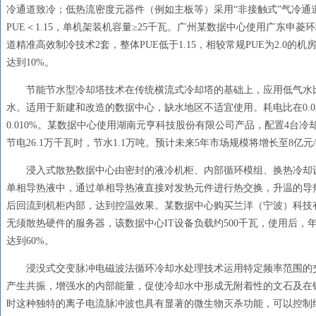
冷通道致冷；低热流密度元器件（例如主板等）采用“非接触式”气冷通
PUE＜1.15，单机架装机容量≥25千瓦。广州某数据中心使用广东申菱
道精准高效制冷技术2套，整体PUE低于1.15，相较常规PUE为2.0的
达到10%。
节能节水型冷却塔技术在传统横流式冷却塔的基础上，应用低气水
水。适用于新建和改造的数据中心，缺水地区不适宜使用。耗电比在0.0
0.010%。某数据中心使用湖南元亨科技股份有限公司产品，配置4台冷
节电26.1万千瓦时，节水1.1万吨。预计未来5年市场规模将增长至8亿元
浸入式散热数据中心由密封的液冷机柜、内部循环模组、换热冷却
单相导热液中，通过单相导热液直接对发热元件进行热交换，升温的导
后回流到机柜内部，达到控温效果。某数据中心购买兰洋（宁波）科技
无须散热硬件的服务器，该数据中心IT设备负载约500千瓦，使用后，年节
达到60%。
浸没式交变脉冲电磁波法循环冷却水处理技术运用特定频率范围的
产生共振，增强水的内部能量，促使冷却水中形成无附着性的文石及在
时这种独特的离子电流脉冲波也具有显著的微生物灭杀功能，可以控制