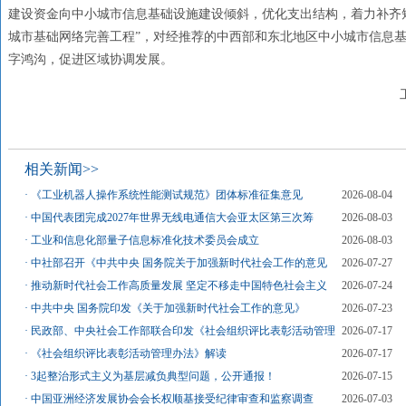
建设资金向中小城市信息基础设施建设倾斜，优化支出结构，着力补齐
城市基础网络完善工程”，对经推荐的中西部和东北地区中小城市信息
字鸿沟，促进区域协调发展。
相关新闻>>
·
《工业机器人操作系统性能测试规范》团体标准征集意见
2026-08-04
·
中国代表团完成2027年世界无线电通信大会亚太区第三次筹
2026-08-03
·
工业和信息化部量子信息标准化技术委员会成立
2026-08-03
·
中社部召开《中共中央 国务院关于加强新时代社会工作的意见
2026-07-27
·
推动新时代社会工作高质量发展 坚定不移走中国特色社会主义
2026-07-24
·
中共中央 国务院印发《关于加强新时代社会工作的意见》
2026-07-23
·
民政部、中央社会工作部联合印发《社会组织评比表彰活动管理
2026-07-17
·
《社会组织评比表彰活动管理办法》解读
2026-07-17
·
3起整治形式主义为基层减负典型问题，公开通报！
2026-07-15
·
中国亚洲经济发展协会会长权顺基接受纪律审查和监察调查
2026-07-03