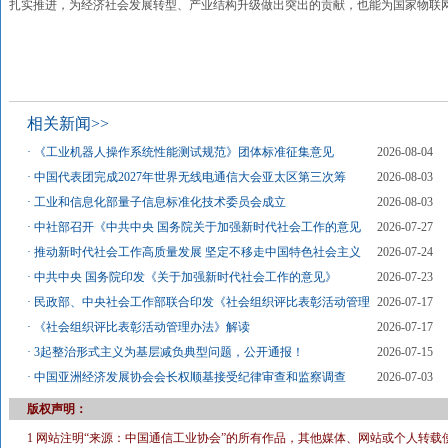
扎实推进，为经济社会发展转型、产业结构升级做出突出的贡献，也能为国家物联
相关新闻>>
·
《工业机器人操作系统性能测试规范》团体标准征集意见
2026-08-04
·
中国代表团完成2027年世界无线电通信大会亚太区第三次筹
2026-08-03
·
工业和信息化部量子信息标准化技术委员会成立
2026-08-03
·
中社部召开《中共中央 国务院关于加强新时代社会工作的意见
2026-07-27
·
推动新时代社会工作高质量发展 坚定不移走中国特色社会主义
2026-07-24
·
中共中央 国务院印发《关于加强新时代社会工作的意见》
2026-07-23
·
民政部、中央社会工作部联合印发《社会组织评比表彰活动管理
2026-07-17
·
《社会组织评比表彰活动管理办法》解读
2026-07-17
·
3起整治形式主义为基层减负典型问题，公开通报！
2026-07-15
·
中国亚洲经济发展协会会长权顺基接受纪律审查和监察调查
2026-07-03
版权声明：
1 网站注明“来源：中国通信工业协会”的所有作品，其他媒体、网站或个人转载