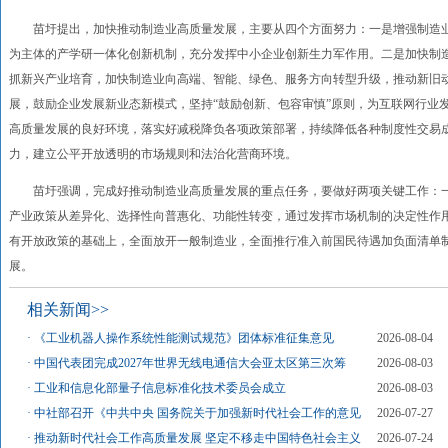
苗圩提出，加快推动制造业高质量发展，主要从四个方面努力：一是增强制造业
为主体的产学研一体化创新机制，充分发挥中小企业创新生力军作用。二是加快制
抓新兴产业培育，加快制造业向高端、智能、绿色、服务方向转型升级，推动新旧
展，鼓励企业发展新业态新模式，坚持“鼓励创新、包容审慎”原则，为互联网行业
高质量发展的良好环境，落实好减税降负各项政策部署，持续降低各种制度性交易
力，建立公平开放透明的市场规则和法治化营商环境。
苗圩强调，完成好推动制造业高质量发展的重点任务，要做好两项关键工作：一
产业政策从差异化、选择性向普惠化、功能性转变，通过发挥市场机制的决定性作
有开放政策的基础上，全面放开一般制造业，全面推行准入前国民待遇加负面清单
展。
相关新闻>>
·
《工业机器人操作系统性能测试规范》团体标准征集意见
2026-08-04
·
中国代表团完成2027年世界无线电通信大会亚太区第三次筹
2026-08-03
·
工业和信息化部量子信息标准化技术委员会成立
2026-08-03
·
中社部召开《中共中央 国务院关于加强新时代社会工作的意见
2026-07-27
·
推动新时代社会工作高质量发展 坚定不移走中国特色社会主义
2026-07-24