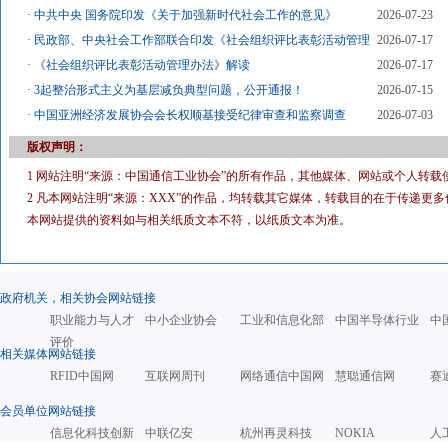
·
中共中央 国务院印发《关于加强新时代社会工作的意见》
2026-07-23
·
民政部、中央社会工作部联合印发《社会组织评比表彰活动管理
2026-07-17
·
《社会组织评比表彰活动管理办法》解读
2026-07-17
·
3起整治形式主义为基层减负典型问题，公开通报！
2026-07-15
·
中国亚洲经济发展协会会长权顺基接受纪律审查和监察调查
2026-07-03
版权声明：
1 网站注明“来源：中国通信工业协会”的所有作品，其他媒体、网站或个人转载
2 凡本网站注明“来源：XXX”的作品，均转载其它媒体，转载目的在于传递
本网站提供的资料如与相关纸质文本不符，以纸质文本为准。
政府机关，相关协会网站链接
职业能力与人才
中小企业协会
工业和信息化部
中国半导体行业
中
评价
相关媒体网站链接
RFID中国网
互联网周刊
网络通信中国网
慧聪通信网
赛
会员单位网站链接
信息化科技创新
中联亿安
杭州再灵科技
NOKIA
人