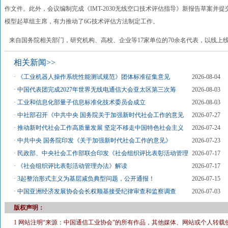
作文件。此外，会议编制完成《IMT-2030无线空口技术评估指导》新报告草案并
模型起草组主席，有力推动了6G技术评估方法制定工作。
来自国务院相关部门，研究机构、高校、企业等17家单位的70余名代表，以线上
相关新闻>>
·
《工业机器人操作系统性能测试规范》团体标准征集意见
2026-08-04
·
中国代表团完成2027年世界无线电通信大会亚太区第三次筹
2026-08-03
·
工业和信息化部量子信息标准化技术委员会成立
2026-08-03
·
中社部召开《中共中央 国务院关于加强新时代社会工作的意见
2026-07-27
·
推动新时代社会工作高质量发展 坚定不移走中国特色社会主义
2026-07-24
·
中共中央 国务院印发《关于加强新时代社会工作的意见》
2026-07-23
·
民政部、中央社会工作部联合印发《社会组织评比表彰活动管理
2026-07-17
·
《社会组织评比表彰活动管理办法》解读
2026-07-17
·
3起整治形式主义为基层减负典型问题，公开通报！
2026-07-15
·
中国亚洲经济发展协会会长权顺基接受纪律审查和监察调查
2026-07-03
版权声明：
1 网站注明“来源：中国通信工业协会”的所有作品，其他媒体、网站或个人转载