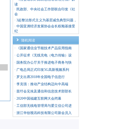
读
·
民政部、中央社会工作部联合印发《社
会
·
3起整治形式主义为基层减负典型问题，
·
中国亚洲经济发展协会会长权顺基接受
纪
随机阅读
·
《国家通信业节能技术产品应用指南
·
公开征求《无线充电（电力传输）设
·
国务院办公厅关于推进电子商务与快
·
广电总局正式印发5G高新视频系列
·
罗文出席2018年全国电子信息行
·
李克强：推动产业结构迈向中高端
·
苗圩会见埃及通信和信息技术部部长
·
2020中国福建互联网大会闭幕
·
工信部无线电管理局与爱立信公司进
·
浙江华创视讯科技有限公司新会员入