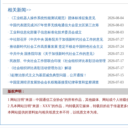
相关新闻>>
·
《工业机器人操作系统性能测试规范》团体标准征集意见
2026-08-04
·
中国代表团完成2027年世界无线电通信大会亚太区第三次筹
2026-08-03
·
工业和信息化部量子信息标准化技术委员会成立
2026-08-03
·
中社部召开《中共中央 国务院关于加强新时代社会工作的意见
2026-07-27
·
推动新时代社会工作高质量发展 坚定不移走中国特色社会主义
2026-07-24
·
中共中央 国务院印发《关于加强新时代社会工作的意见》
2026-07-23
·
民政部、中央社会工作部联合印发《社会组织评比表彰活动管理
2026-07-17
·
《社会组织评比表彰活动管理办法》解读
2026-07-17
·
3起整治形式主义为基层减负典型问题，公开通报！
2026-07-15
·
中国亚洲经济发展协会会长权顺基接受纪律审查和监察调查
2026-07-03
版权声明：
1 网站注明“来源：中国通信工业协会”的所有作品，其他媒体、网站或个人转载
2 凡本网站注明“来源：XXX”的作品，均转载其它媒体，转载目的在于传递
本网站提供的资料如与相关纸质文本不符，以纸质文本为准。